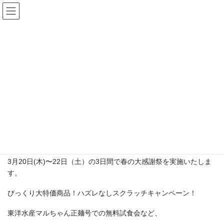
コ
ナ
ン
ビ
テ
ゲ
ン
ー
INFOMATION
ツ
シ
へ
ョ
ス
ン
HOME
INFOMATION
お知らせ
２０２５春の感謝祭！！
キ
に
ッ
移
プ
動
2025年3月14日
/ 最終更新日時 :
2026年6月18日
Super Zero
お知らせ
２０２５春の感謝祭！！
3月20日(木)〜22日（土）の3日間で春の大感謝祭を実施いたしま
す。
びっくり大特価商品！ハズレなしスクラッチキャンペーン！
東洋水産マルちゃん正麺号での無料試食会など、